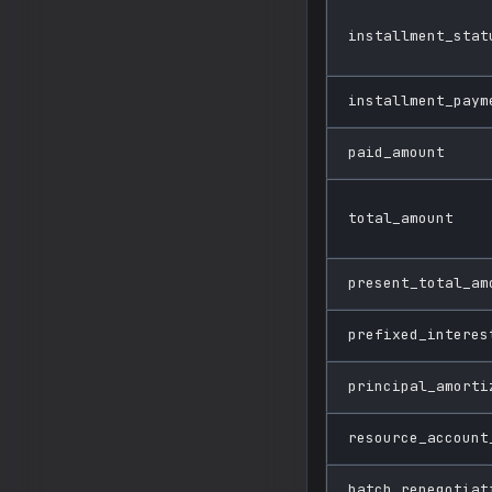
installment_stat
installment_paym
paid_amount
total_amount
present_total_am
prefixed_interes
principal_amorti
resource_account
batch_renegotiat