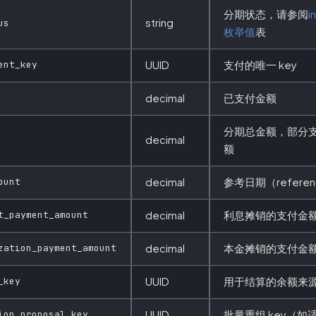
分期状态，请参阅
i
string
us
枚举值
表
ent_key
UUID
支付的唯一 key
decimal
已支付金额
分期总金额，部分
decimal
额
ount
decimal
参考日期（refere
t_payment_amount
decimal
利息摊销的支付金
zation_payment_amount
decimal
本金摊销的支付金
_key
UUID
用于结算的余额来
ion_proposal_key
UUID
批量重组 key（如