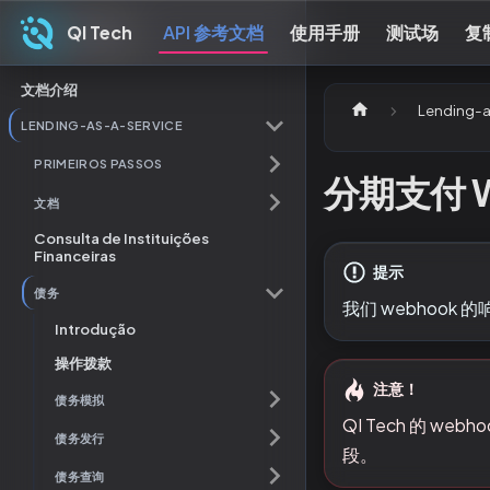
QI Tech
API 参考文档
使用手册
测试场
复
QI Tech
文档介绍
Lending-a
LENDING-AS-A-SERVICE
PRIMEIROS PASSOS
分期支付 W
文档
Consulta de Instituições
Financeiras
提示
债务
我们 webhook 
Introdução
操作拨款
注意！
债务模拟
QI Tech 的 we
债务发行
段。
债务查询