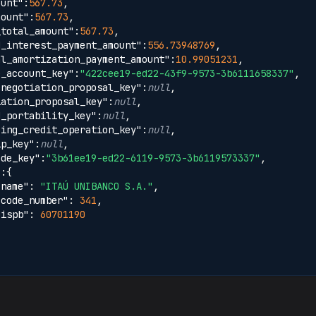
ount"
:
567.73
,
mount"
:
567.73
,
_total_amount"
:
567.73
,
d_interest_payment_amount"
:
556.73948769
,
al_amortization_payment_amount"
:
10.99051231
,
e_account_key"
:
"422cee19-ed22-43f9-9573-3b6111658337"
,
enegotiation_proposal_key"
:
null
,
iation_proposal_key"
:
null
,
d_portability_key"
:
null
,
cing_credit_operation_key"
:
null
,
ip_key"
:
null
,
ode_key"
:
"3b61ee19-ed22-6119-9573-3b6119573337"
,
"
:
{
"name"
:
"ITAÚ UNIBANCO S.A."
,
"code_number"
:
341
,
"ispb"
:
60701190