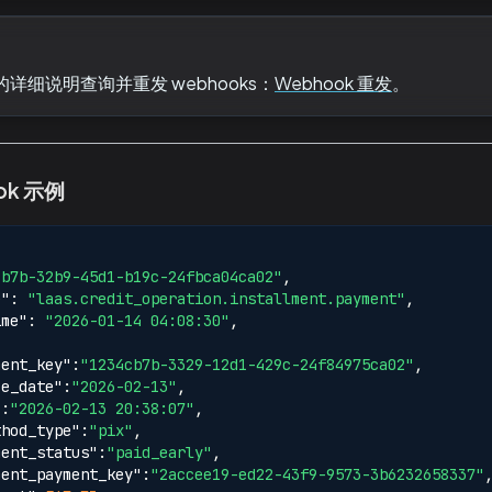
详细说明查询并重发 webhooks：
Webhook 重发
。
ok 示例
cb7b-32b9-45d1-b19c-24fbca04ca02"
,
e"
:
"laas.credit_operation.installment.payment"
,
ime"
:
"2026-01-14 04:08:30"
,
ment_key"
:
"1234cb7b-3329-12d1-429c-24f84975ca02"
,
ce_date"
:
"2026-02-13"
,
"
:
"2026-02-13 20:38:07"
,
thod_type"
:
"pix"
,
ment_status"
:
"paid_early"
,
ment_payment_key"
:
"2accee19-ed22-43f9-9573-3b6232658337"