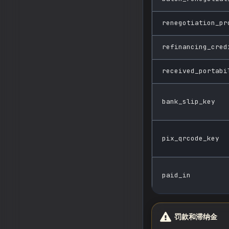
renegotiation_pr
refinancing_cred
received_portabi
bank_slip_key
pix_qrcode_key
paid_in
罚款和滞纳金