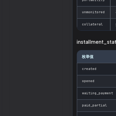
unmonitored
collateral
installment_st
枚举值
created
opened
waiting_payment
paid_partial