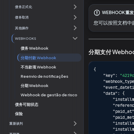
债务正式化
WEBHOOK 重发
债务取消
您可以按照文档中的
其他操作
WEBHOOKS
债务 Webhook
分期支付 Webho
分期付款 Webhook
不当款项 Webhook
{
"key"
:
"4219
Reenvio de notificações
"webhook_typ
分期 Webhook
"event_datet
"data"
:
{
Webhook de gestão de risco
"install
债务可能状态
"referen
"paid_at
保险
"paid_me
"install
重新谈判
"install
再融资