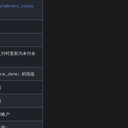
nstallment_status
支付时更新为未付余
nce_date）的现值
额
额
源账户
适用）