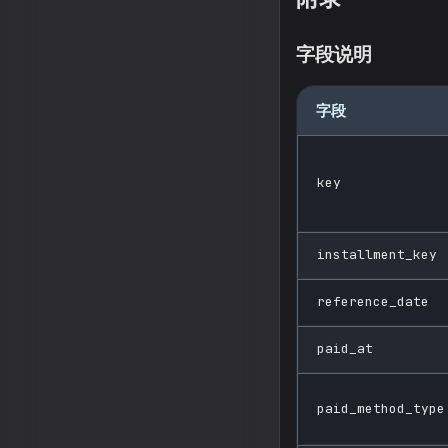
字段说明
字段
key
installment_key
reference_date
paid_at
paid_method_type