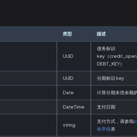
类型
描述
债务标识
UUID
key（credit_oper
DEBT_KEY）
UUID
分期标识 key
Date
计算分期未偿余额
DateTime
支付日期
支付方式，请参阅
p
string
枚举值
表