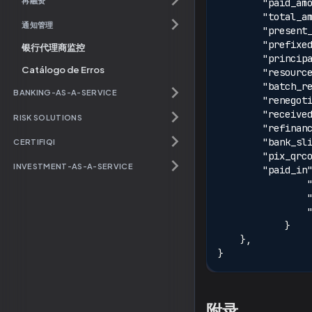
"paid_am
"total_a
通知管理
"present
"prefixe
银行代理商监控
"princip
Catálogo de Erros
"resourc
"batch_r
BANKING-AS-A-SERVICE
"renegot
"receive
RISK SOLUTIONS
"refinan
"bank_sl
CERTIFIQI
"pix_qrc
INVESTMENT-AS-A-SERVICE
"paid_in
}
}
,
}
附录