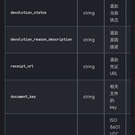
退款
devolution_status
string
当前
状态
退款
devolution_reason_description
string
原因
描述
退款
receipt_url
string
凭证
URL
相关
文件
string
document_key
的
key
ISO
8601
UTC