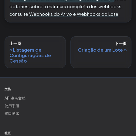
detalhes sobre a estrutura completa dos webhooks,
consulte
Webhooks do Ativo
e
Webhooks do Lote
.
上一页
下一页
Listagem de
Criação de um Lote
Configurações de
Cessão
文档
API 参考文档
使用手册
接口测试
社区