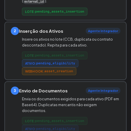
(
).
external_id
pending_assets_insertion
LOTE:
Inserção dos Ativos
2
Agente Integrador
Insere os ativos no lote (CCB, duplicata ou contrato
descontado). Repita para cada ativo.
pending_assets_insertion
LOTE:
pending_eligibility
ATIVO:
asset_creation
WEBHOOK:
Envio de Documentos
3
Agente Integrador
Envia os documentos exigidos para cada ativo (PDF em
Base64). Duplicatas mercantis não exigem
documentos.
pending_assets_insertion
LOTE:
pending_eligibility
ATIVO: