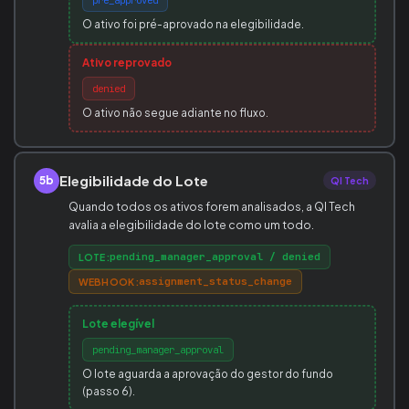
pre_approved
O ativo foi pré-aprovado na elegibilidade.
Ativo reprovado
denied
O ativo não segue adiante no fluxo.
Elegibilidade do Lote
5b
QI Tech
Quando todos os ativos forem analisados, a QI Tech
avalia a elegibilidade do lote como um todo.
pending_manager_approval / denied
LOTE:
assignment_status_change
WEBHOOK:
Lote elegível
pending_manager_approval
O lote aguarda a aprovação do gestor do fundo
(passo 6).