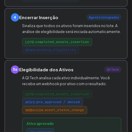
Encerrar Inserção
4
Agente Integrador
Sinaliza que todos os ativos foram inseridos no lote. A
análise de elegibilidade será iniciada automaticamente.
completed_assets_insertion
LOTE:
pending_eligibility
ATIVO:
Elegibilidade dos Ativos
5a
QI Tech
A QI Tech analisa cada ativo individualmente. Você
recebe um webhook por ativo com o resultado.
completed_assets_insertion
LOTE:
pre_approved / denied
ATIVO:
asset_status_change
WEBHOOK:
Ativo aprovado