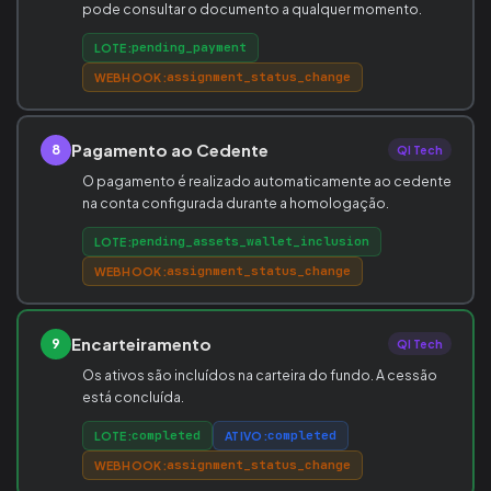
pode consultar o documento a qualquer momento.
pending_payment
LOTE:
assignment_status_change
WEBHOOK:
Pagamento ao Cedente
8
QI Tech
O pagamento é realizado automaticamente ao cedente
na conta configurada durante a homologação.
pending_assets_wallet_inclusion
LOTE:
assignment_status_change
WEBHOOK:
Encarteiramento
9
QI Tech
Os ativos são incluídos na carteira do fundo. A cessão
está concluída.
completed
completed
LOTE:
ATIVO:
assignment_status_change
WEBHOOK: