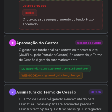
Lote reprovado
denied
O lote causa desenquadramento do fundo. Fluxo
encerrado.
Aprovação do Gestor
6
Gestor do Fundo
O gestor do fundo analisa e aprova ou reprova o lote
(via API ou pelo Portal do Gestor). Se aprovado, o Termo
de Cessão é gerado automaticamente.
pending_assignment_term_signature
LOTE:
assignment_status_change
WEBHOOK:
Assinatura do Termo de Cessão
7
QI Tech
O Termo de Cessão é gerado e encaminhado para
assinatura. Todas as partes relacionadas precisam
assinar o termo para que o fluxo prossiga. O integrador