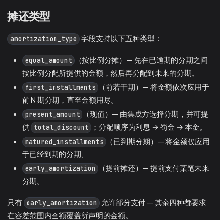
摊还类型
字段支持以下五种类型：
amortization_type
（按比例分摊）— 先在已逾期的分期之间
equal_amount
按比例分配所提供的金额，然后再分配到未来的分期。
（前若干期）— 将金额依次应用于
first_installments
前 N 期分期，直至金额用尽。
（现值）— 由集成方选择分期，并可提
present_amount
供
；分配顺序为利息 → 罚金 → 本金。
total_discount
（已到期分期）— 将金额仅应用
matured_installments
于已经到期的分期。
（提前摊还）— 提前支付某笔未来
early_amortization
分期。
只有
允许部分支付 — 其余四种都要求
early_amortization
在容差范围内全额覆盖所声明的金额。