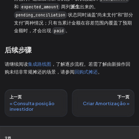
和
两列
派生
出来的。
expected_amount
状态同时涵盖"尚未支付"和"部分
pending_conciliation
支付"两种情况；只有当累计金额在容差范围内覆盖了预期
金额时，才会出现
。
paid
后续步骤
请继续阅读
集成路线图
，了解逐步流程。若需了解由新操作回
购未结非常规摊还的场景，请参阅
回购式摊还
。
上一页
下一页
Consulta posição
Criar Amortização
investidor
文档