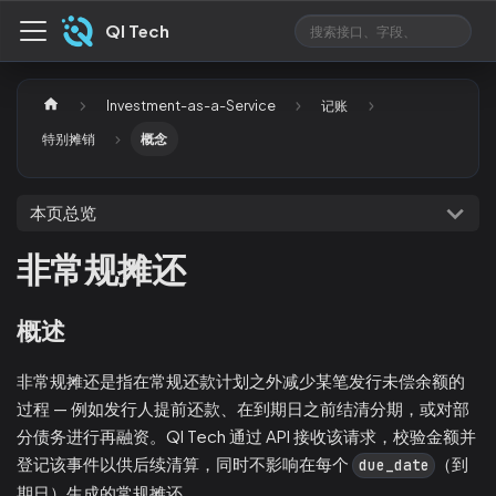
QI Tech
Investment-as-a-Service
记账
特别摊销
概念
本页总览
非常规摊还
概述
非常规摊还是指在常规还款计划之外减少某笔发行未偿余额的
过程 — 例如发行人提前还款、在到期日之前结清分期，或对部
分债务进行再融资。QI Tech 通过 API 接收该请求，校验金额并
登记该事件以供后续清算，同时不影响在每个
（到
due_date
期日）生成的常规摊还。