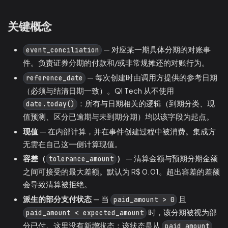
关键概念
— 对应某一期具体分期的对账事
event_conciliation
件。负责证券分期的付款和/或非常规摊还的对账行为。
— 每次创建时由调用方提供的参考日期
reference_date
（必须与结清日期一致）。QI Tech 从不使用
：所有与日期相关的逻辑（到期分类、现
date.today()
值预测、区分已逾期与未到期分期）均以该字段为起点。
现值
— 在内部计算，并在事件创建过程中被消费。集成方
无需在自己这一侧计算现值。
容差（
）
— 清算金额与预期分期金额
tolerance_amount
之间可接受的最大差额。默认为 R$ 0.01。超出容差的差额
会导致清算被拒绝。
派生的部分支付状态
— 当
且
paid_amount > 0
时，该分期被视为部
paid_amount < expected_amount
分已付。这里没有新增状态：该状态是从
paid_amount