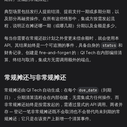
典型场景包括发行人提前结清、提前支付一期或多期分期，以
及部分再融资操作。在所有这些情形中，集成方按需发起流
程，说明正在摊还哪一期（或哪几期）分期以及金额是多少。
每当你需要在常规还款计划之外变更未偿余额时，就会使用本
API。其结果始终是一个可追溯的事件，具备自身的
和
status
财务记录。创建是 fire-and-forget 的：QI Tech 在内部编排清
算、终结与取消，集成方无需调用额外的端点。
常规摊还与非常规摊还
常规摊还由 QI Tech 自动生成：在每个
（到期
due_date
日），分期清算流程会在内部创建，无需集成方任何操作。而
非常规摊还始终是按需发起的，需通过显式的 API 调用。两者并
存 — 登记一笔非常规摊还既不会取消也不会替代尚未到期的常
规摊还；它只是在该资产上新增一个清算事件。