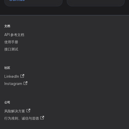
文档
API 参考文档
使用手册
接口测试
社区
LinkedIn
Instagram
公司
风险解决方案
行为准则、诚信与道德