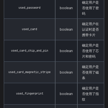
确定用户是
used_password
boolean
否使用了密
码
确定用户在
used_card
boolean
认证时是否
携带卡片
确定用户是
used_card_chip_and_pin
boolean
否使用了芯
片和密码
确定用户是
used_card_magnetic_stripe
boolean
否使用了磁
条
确定用户是
used_fingerprint
boolean
否使用了指
纹