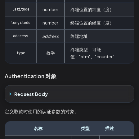
latitude
number
终端位置的纬度（度）
longitude
number
终端位置的经度（度）
address
address
终端地址
终端类型，可能
枚举
type
值："atm"、"counter"
Authentication 对象
Request Body
定义取款时使用的认证参数的对象。
名称
类型
描述