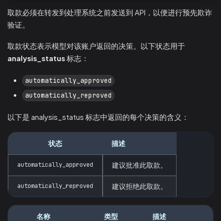
取款必须在转发到处理系统之前发送到 API，以便进行预先欺诈
验证。
取款状态表示模型对该账户返回的决策。以下状态用于
analysis_status
标志：
automatically_approved
automatically_reproved
以下是 analysis_status 标志中返回的每个决策的含义：
状态
描述
automatically_approved
建议批准此取款。
automatically_reproved
建议拒绝此取款。
名称
类型
描述