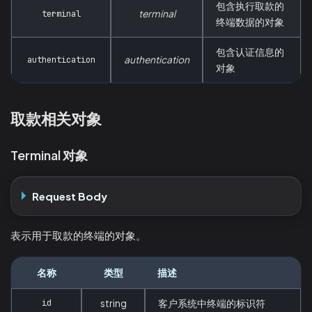
包含执行取款的
terminal
terminal
终端数据的对象
包含认证信息的
authentication
authentication
对象
取款相关对象
Terminal 对象
Request Body
表示用于取款的终端的对象。
名称
类型
描述
id
string
客户系统中终端的标识符