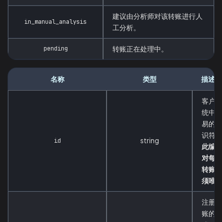
建议由分析师对该转账进行人
in_manual_analysis
工分析。
pending
转账正在处理中。
名称
类型
描述
客户
统中
易的
识符
string
id
此编
对每
转账
须唯
注册
账的