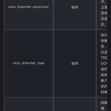
式。
wire_transfer_direction
枚举
义客
是收
还是
款。
执行
转账
型，
以是
TED、
wire_transfer_type
枚举
DOC
或同
机构
账户
的内
转账
转账
额