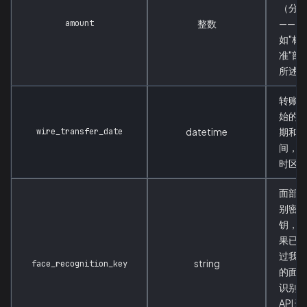
（分
amount
整数
——
如"标
准"部
所述
转账
始的
wire_transfer_date
datetime
期和
间，
时区
面部
别密
钥，
果已
过我
string
face_recognition_key
的面
识别
API 进