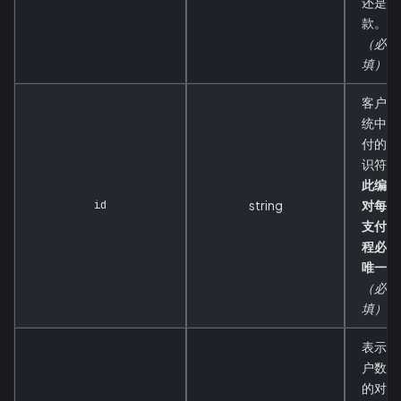
还是付
款。
（必
填）
客户系
统中支
付的标
识符。
此编号
id
string
对每个
支付流
程必须
唯一
（必
填）
表示客
户数据
的对