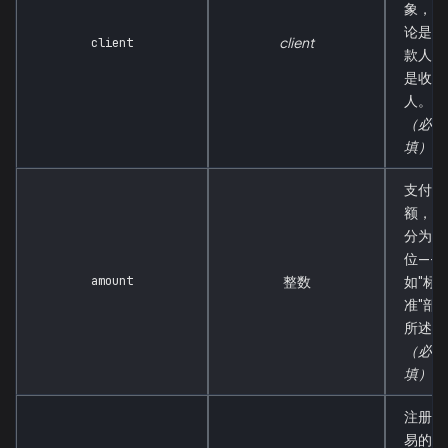
象，无
论是付
client
client
款人还
是收款
人。
（必
填）
支付金
额，以
分为单
位——
amount
整数
如"标
准"部
所述。
（必
填）
注册交
易的类