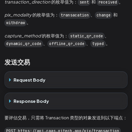
transaction_direction
的枚举值为：
和
。
sent
received
pix_modality
的枚举值为：
、
和
transacation
change
。
withdraw
capture_method
的枚举值为：
、
static_qr_code
、
、
。
dynamic_qr_code
offline_qr_code
typed
发送交易
Request Body
Response Body
要评估交易，只需将 Transaction 类型的对象发送到以下端点：
POST https://api.caas.qitech.app/pix/transaction