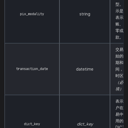
型。指
示是否
string
pix_modality
表示转
账、找
零或取
款。
交易开
始的日
期和时
transaction_date
datetime
间，含
时区。
（必
填）
表示客
户在交
易中使
用的
dict_key
dict_key
DICT 