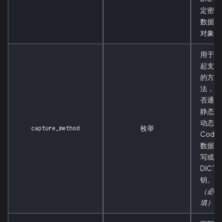
定密钥
数据的
对象。
用于发
起支付
的方
法，是
否通过
静态或
动态 Q
枚举
capture_method
Code
数据填
写或
DICT 
钥。
（必
填）