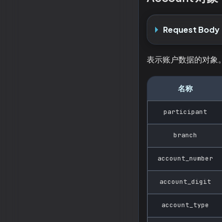
Request Body
表示账户数据的对象
名称
participant
branch
account_number
account_digit
account_type