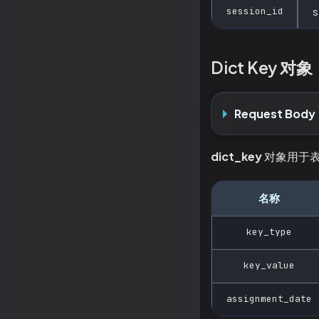
session_id
s
Dict Key 对象
Request Body
dict_key
对象用于表
名称
key_type
key_value
assignment_date