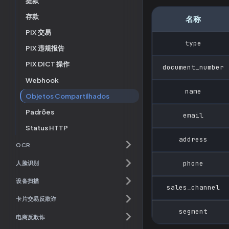
提款
存款
名称
PIX 交易
type
PIX 违规报告
PIX DICT 操作
document_number
Webhook
name
Objetos Compartilhados
Padrões
email
Status HTTP
address
OCR
phone
人脸识别
设备扫描
sales_channel
卡片交易反欺诈
segment
电商反欺诈