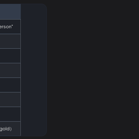
erson"
old）