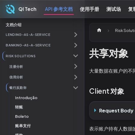
QI Tech
API 参考文档
使用手册
测试场
复
QI Tech
文档介绍
Risk Solut
LENDING-AS-A-SERVICE
BANKING-AS-A-SERVICE
共享对象
RISK SOLUTIONS
注册分析
大量数据在账户的不
信用分析
银行反欺诈
Client 对象
Introdução
转账
Request Body
Boleto
账单支付
表示账户持有人数据