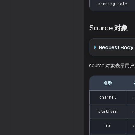
opening_date
Source 对象
Request Body
source 对象表
名称
channel
s
platform
s
ip
s