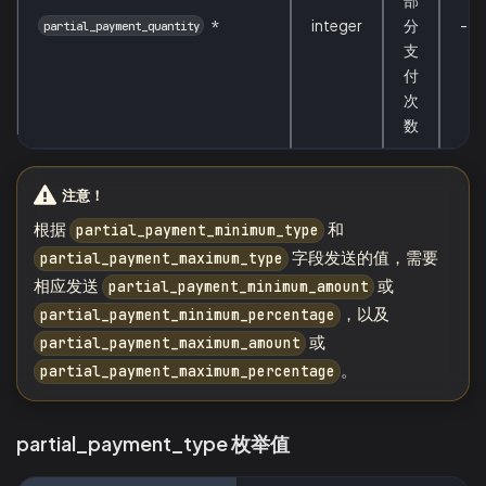
部
*
integer
分
-
partial_payment_quantity
支
付
次
数
注意！
根据
和
partial_payment_minimum_type
字段发送的值，需要
partial_payment_maximum_type
相应发送
或
partial_payment_minimum_amount
，以及
partial_payment_minimum_percentage
或
partial_payment_maximum_amount
。
partial_payment_maximum_percentage
partial_payment_type 枚举值