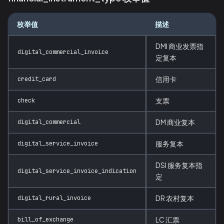
枚举值
描述
DMI 商业发票指
digital_commercial_invoice
定复本
credit_card
信用卡
check
支票
digital_commercial
DM 商业复本
digital_service_invoice
服务复本
DSI 服务复本指
digital_service_invoice_indication
定
digital_rural_invoice
DR 农村复本
bill_of_exchange
LC 汇票