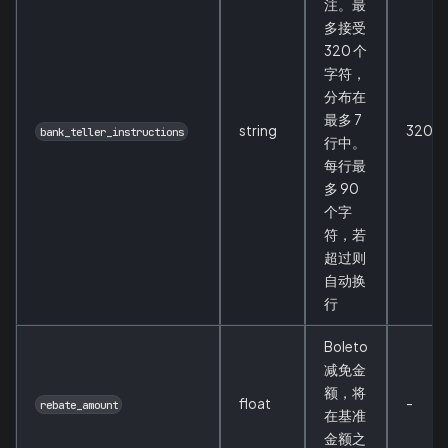
注。最
多接受
320 个
字符，
分布在
最多 7
string
320
bank_teller_instructions
行中。
每行最
多 90
个字
符，若
超过则
自动换
行
Boleto
减免金
额，将
float
-
rebate_amount
在基准
金额之