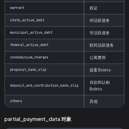
warrant
权证
state_active_debt
州活跃债务
municipal_active_debt
市活跃债务
federal_active_debt
联邦活跃债务
condominium_charges
公寓费用
proposal_bank_slip
提案 Boleto
存款和认购
deposit_and_contribution_bank_slip
Boleto
others
其他
partial_payment_data 对象