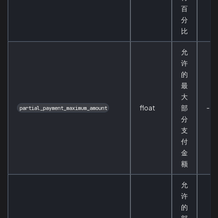
百
分
比
允
许
的
最
大
float
部
-
partial_payment_maximum_amount
分
支
付
金
额
允
许
的