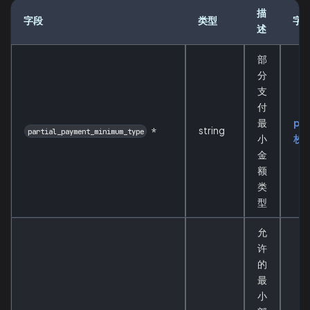
描
字段
类型
字
述
部
分
支
付
最
pa
string
*
partial_payment_minimum_type
小
枚
金
额
类
型
允
许
的
最
小