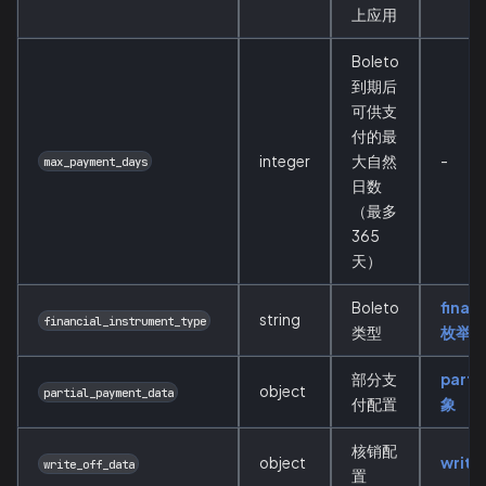
上应用
Boleto
到期后
可供支
付的最
integer
大自然
-
max_payment_days
日数
（最多
365
天）
Boleto
finan
string
financial_instrument_type
类型
枚举值
部分支
parti
object
partial_payment_data
付配置
象
核销配
object
write
write_off_data
置