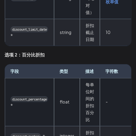
枚举值
对
值）
折扣
discount_limit_date
string
截止
10
*
日期
选项 2：百分比折扣
字段
类型
描述
字符数
每单
位时
间的
discount_percentage
float
-
*
折扣
百分
比
折扣
integer
-
*