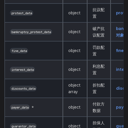
抗议配
object
prot
protest_data
置
破产抗
bankr
object
bankruptcy_protest_data
议配置
对象
罚款配
object
fine
fine_data
置
利息配
object
inter
interest_data
置
object
折扣配
disc
discounts_data
array
置
付款方
object
paye
*
payer_data
数据
担保人
object
guar
guarantor_data