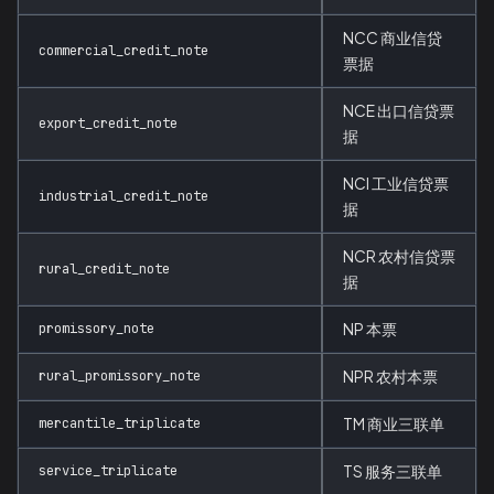
NCC 商业信贷
commercial_credit_note
票据
NCE 出口信贷票
export_credit_note
据
NCI 工业信贷票
industrial_credit_note
据
NCR 农村信贷票
rural_credit_note
据
promissory_note
NP 本票
rural_promissory_note
NPR 农村本票
mercantile_triplicate
TM 商业三联单
service_triplicate
TS 服务三联单