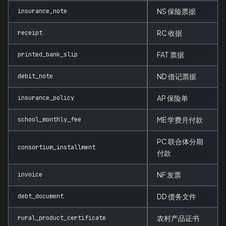
insurance_note
NS 保险票据
receipt
RC 收据
printed_bank_slip
FAT 票据
debit_note
ND 借记票据
insurance_policy
AP 保险单
school_monthly_fee
ME 学费月付款
PC 联合体分期
consortium_installment
付款
invoice
NF 发票
debt_document
DD 债务文件
rural_product_certificate
农村产品证书