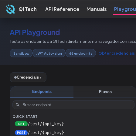
QI Tech
API Reference
Manuais
Playgro
API Playground
Teste os endpoints da QI Tech diretamente no navegador com ass
Obter credenciais
Sandbox
JWT Auto-sign
65
endpoints
Credenciais
▼
API-CLIENT-KEY
Endpoints
Fluxos
QUICK START
/test/{api_key}
GET
/test/{api_key}
POST