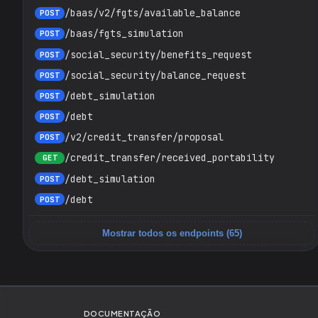
/baas/v2/fgts/available_balance
POST
/baas/fgts_simulation
POST
/social_security/benefits_request
POST
/social_security/balance_request
POST
/debt_simulation
POST
/debt
POST
/v2/credit_transfer/proposal
POST
/credit_transfer/received_portability
GET
/debt_simulation
POST
/debt
POST
Mostrar todos os endpoints (65)
DOCUMENTAÇÃO