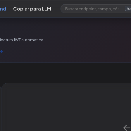
und
Copiar para LLM
⌘
inatura JWT automatica.
→
CHAVE PRIVADA EC (PEM)