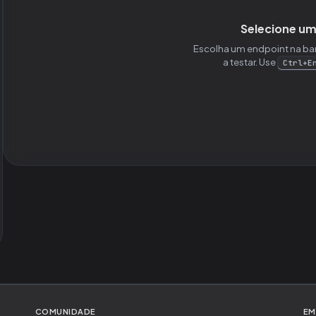
Selecione um
Escolha um endpoint na bar
a testar.
Use
Ctrl+E
COMUNIDADE
EM