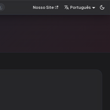
Nosso Site
Português
K
←