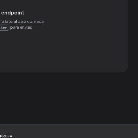
 endpoint
ra lateral para comecar
para enviar.
nter
PRESA