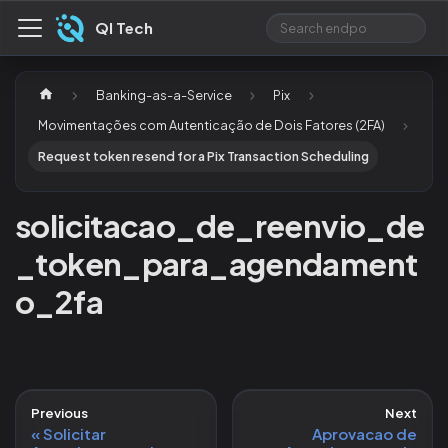
QI Tech
Banking-as-a-Service
Pix
Movimentações com Autenticação de Dois Fatores (2FA)
Request token resend for a Pix Transaction Scheduling
solicitacao_de_reenvio_de
_token_para_agendament
o_2fa
Previous
Next
Solicitar
Aprovacao de