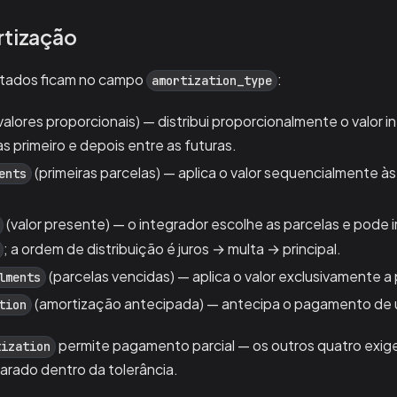
rtização
rtados ficam no campo
:
amortization_type
valores proporcionais) — distribui proporcionalmente o valor 
s primeiro e depois entre as futuras.
(primeiras parcelas) — aplica o valor sequencialmente às
ents
(valor presente) — o integrador escolhe as parcelas e pode 
; a ordem de distribuição é juros → multa → principal.
(parcelas vencidas) — aplica o valor exclusivamente a 
lments
(amortização antecipada) — antecipa o pagamento de u
tion
permite pagamento parcial — os outros quatro exig
tization
larado dentro da tolerância.