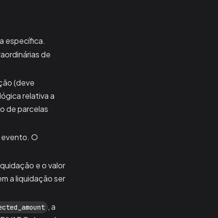
 específica.
aordinárias de
ação (deve
lógica relativa a
ão de parcelas
 evento. O
iquidação e o valor
m a liquidação ser
, a
ected_amount