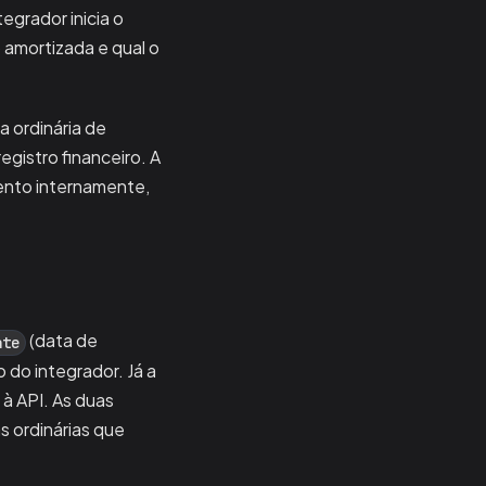
egrador inicia o
 amortizada e qual o
a ordinária de
registro financeiro. A
mento internamente,
(data de
ate
 do integrador. Já a
à API. As duas
s ordinárias que