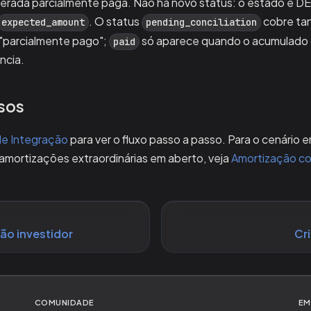
derada parcialmente paga. Não há novo status: o estado é 
. O status
cobre tan
expected_amount
pending_conciliation
"parcialmente pago";
só aparece quando o acumulado 
paid
ncia.
sos
de Integração
para ver o fluxo passo a passo. Para o cenário
mortizações extraordinárias em aberto, veja
Amortização c
ão investidor
Cr
COMUNIDADE
EM