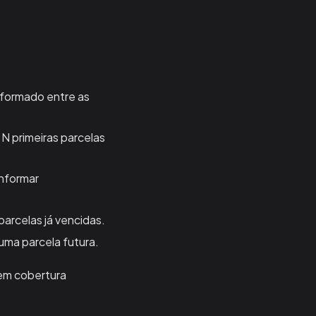
informado entre as
 N primeiras parcelas
informar
parcelas já vencidas.
ma parcela futura.
em cobertura