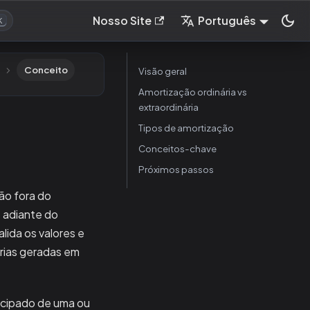
Nosso Site
Português
K
Conceito
Visão geral
Amortização ordinária vs
extraordinária
Tipos de amortização
Conceitos-chave
Próximos passos
ão fora do
 adiante do
lida os valores e
árias geradas em
ecipado de uma ou