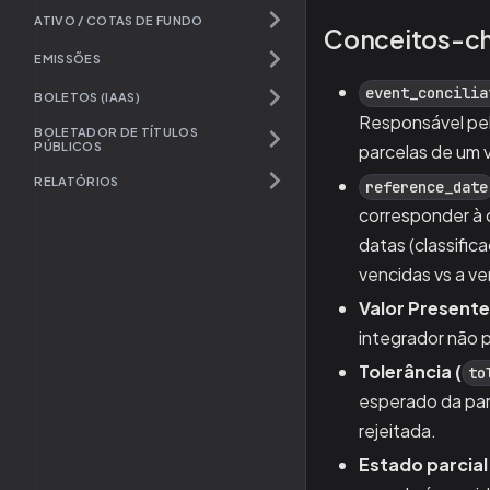
ATIVO / COTAS DE FUNDO
Conceitos-c
EMISSÕES
event_concilia
BOLETOS (IAAS)
Responsável pel
BOLETADOR DE TÍTULOS
PÚBLICOS
parcelas de um v
RELATÓRIOS
reference_date
corresponder à 
datas (classific
vencidas vs a v
Valor Presente
integrador não p
Tolerância (
to
esperado da parc
rejeitada.
Estado parcial