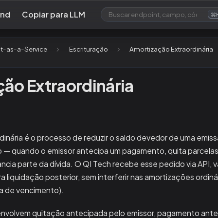
und
Copiar para LLM
⌘
t-as-a-Service
Escrituração
Amortização Extraordinária
ão Extraordinária
inária é o processo de reduzir o saldo devedor de uma emiss
o — quando o emissor antecipa um pagamento, quita parcelas
ncia parte da dívida. O QI Tech recebe esse pedido via API, va
ra liquidação posterior, sem interferir nas amortizações ordin
a de vencimento).
 envolvem quitação antecipada pelo emissor, pagamento ant