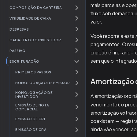
mais parcelas e oper
COMPOSIÇÃO DA CARTEIRA
fluxo sob demanda, i
VISIBILIDADE DE CAIXA
valor.
DESPESAS
Você recorre a esta 
CADASTRO DO INVESTIDOR
pagamentos. O resul
PASSIVO
criação é fire-and-f
sem que o integrador
ESCRITURAÇÃO
PRIMEIROS PASSOS
Amortização o
HOMOLOGAÇÃO DE EMISSOR
HOMOLOGAÇÃO DE
A amortização ordin
INVESTIDOR
vencimento), o proce
EMISSÃO DE NOTA
COMERCIAL
amortização extraord
EMISSÃO DE CRI
coexistem — registra
ainda vão vencer; ap
EMISSÃO DE CRA