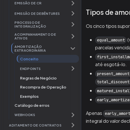
EMISSÃO DE CR
Tipos de amo
EMISSÃO DE DEBÊNTURES
PROCESSO DE
Os cinco tipos supo
INTEGRALIZAÇÃO
ACOMPANHAMENTO DE
ATIVOS
(
equal_amount
AMORTIZAÇÃO
parcelas vencida
EXTRAORDINÁRIA
first_installm
Conceito
até esgotá-lo.
ENDPOINTS
present_amount
Regras de Negócio
total_discount
Recompra de Operação
matured_instal
Exemplos
early_amortiza
Catálogo de erros
Apenas
early_amor
WEBHOOKS
integral do valor dec
ADITAMENTO DE CONTRATOS