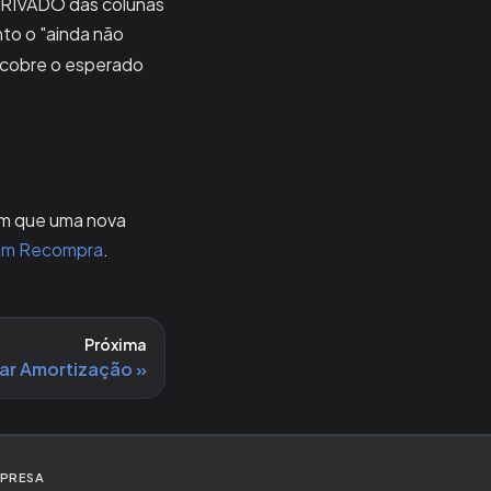
DERIVADO das colunas
to o "ainda não
cobre o esperado
 em que uma nova
om Recompra
.
Próxima
iar Amortização
PRESA