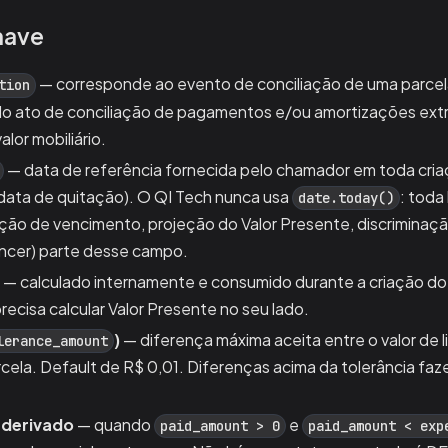
have
— corresponde ao evento de conciliação de uma parcela
tion
o ato de conciliação de pagamentos e/ou amortizações extr
alor mobiliário.
— data de referência fornecida pelo chamador em toda cri
data de quitação). O QI Tech nunca usa
: toda 
date.today()
ação de vencimento, projeção do Valor Presente, discriminaç
encer) parte desse campo.
— calculado internamente e consumido durante a criação do
recisa calcular Valor Presente no seu lado.
)
— diferença máxima aceita entre o valor de l
lerance_amount
ela. Default de R$ 0,01. Diferenças acima da tolerância faze
 derivado
— quando
e
paid_amount > 0
paid_amount < exp