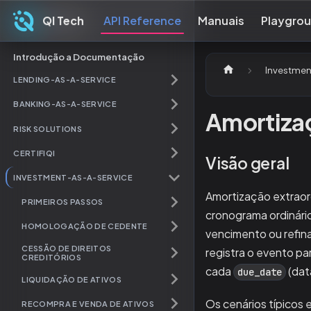
QI Tech
API Reference
Manuais
Playgro
QI Tech
Introdução a Documentação
Investmen
LENDING-AS-A-SERVICE
BANKING-AS-A-SERVICE
Amortizaç
RISK SOLUTIONS
CERTIFIQI
Visão geral
INVESTMENT-AS-A-SERVICE
Amortização extraord
PRIMEIROS PASSOS
cronograma ordinári
HOMOLOGAÇÃO DE CEDENTE
vencimento ou refina
CESSÃO DE DIREITOS
registra o evento pa
CREDITÓRIOS
cada
(dat
due_date
LIQUIDAÇÃO DE ATIVOS
Os cenários típicos
RECOMPRA E VENDA DE ATIVOS