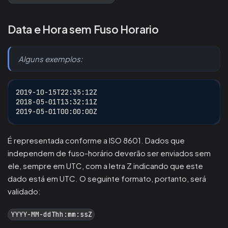
Data e Hora sem Fuso Horario
Alguns exemplos:
2019-10-15T22:35:12Z
2018-05-01T13:32:11Z
2019-05-01T00:00:00Z
É representada conforme a ISO 8601. Dados que
independem de fuso-horário deverão ser enviados sem
ele, sempre em UTC, com a letra Z indicando que este
dado está em UTC. O seguinte formato, portanto, será
validado:
YYYY-MM-ddThh:mm:ssZ