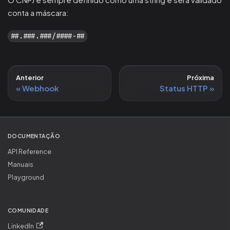
conta a máscara:
##.###.###/####-##
Anterior
Próxima
Webhook
Status HTTP
DOCUMENTAÇÃO
API Reference
Manuais
Playground
COMUNIDADE
LinkedIn