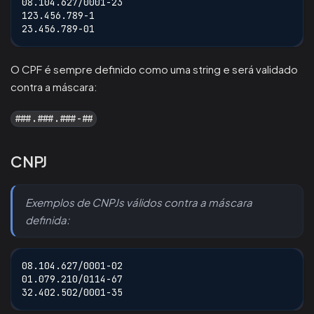
08.104.627/0001-23
123.456.789-1
23.456.789-01
O CPF é sempre definido como uma string e será validado
contra a máscara:
###.###.###-##
CNPJ
Exemplos de CNPJs válidos contra a máscara
definida:
08.104.627/0001-02
01.079.210/0114-67
32.402.502/0001-35