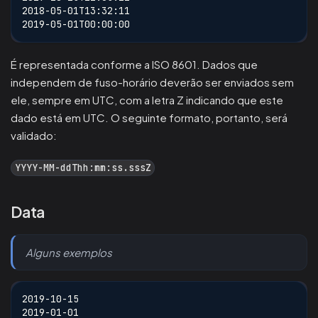
2018-05-01T13:32:11
2019-05-01T00:00:00
É representada conforme a ISO 8601. Dados que
independem de fuso-horário deverão ser enviados sem
ele, sempre em UTC, com a letra Z indicando que este
dado está em UTC. O seguinte formato, portanto, será
validado:
YYYY-MM-ddThh:mm:ss.sssZ
Data
Alguns exemplos
2019-10-15
2019-01-01