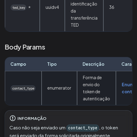
identificação
uuidv4
36
*
ted_key
da
transferência
TED
Body Params
Campo
Tipo
Descrição
Caract
Forma de
envio do
Enume
enumerator
contact_type
token de
conta
autenticação
INFORMAÇÃO
Caso não seja enviado um
, o token
contact_type
será enviado da forma solicitada originalmente.