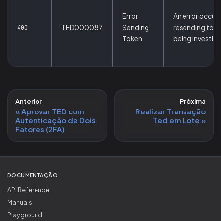
Error
An error occurr
TED000087
Sending
resending toke
400
Token
being investig
Anterior
Próxima
Aprovar TED com
Realizar Transação
Autenticação de Dois
Ted em Lote
Fatores (2FA)
DOCUMENTAÇÃO
API Reference
Manuais
Playground