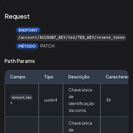
Request
ENDPOINT
/account/
ACCOUNT_KEY
/ted/
TED_KEY
/resend_token
PATCH
MÉTODO
Path Params
Campo
Tipo
Descrição
Caracteres
Chave única
de
account_key
uuidv4
36
*
identificação
da conta.
Chave única
de