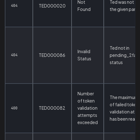
Not
Ted was not fo
404
TED000020
Found
the given para
Ted not in
Invalid
404
TED000086
pending_2fa_
Status
status
Number
The maximum 
of token
of failed token
TED000082
validation
400
validation att
attempts
has been reac
exceeded