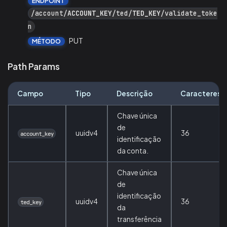
ENDPOINT
/account/
ACCOUNT_KEY
/ted/
TED_KEY
/validate_toke
n
PUT
MÉTODO
Path Params
Campo
Tipo
Descrição
Caracteres
Chave única
de
uuidv4
36
account_key
identificação
da conta.
Chave única
de
identificação
uuidv4
36
ted_key
da
transferência