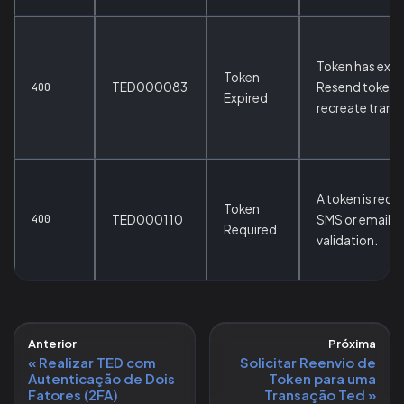
Token has expi
Token
TED000083
Resend token 
400
Expired
recreate trans
A token is requ
Token
400
TED000110
SMS or email
Required
validation.
Anterior
Próxima
Realizar TED com
Solicitar Reenvio de
Autenticação de Dois
Token para uma
Fatores (2FA)
Transação Ted