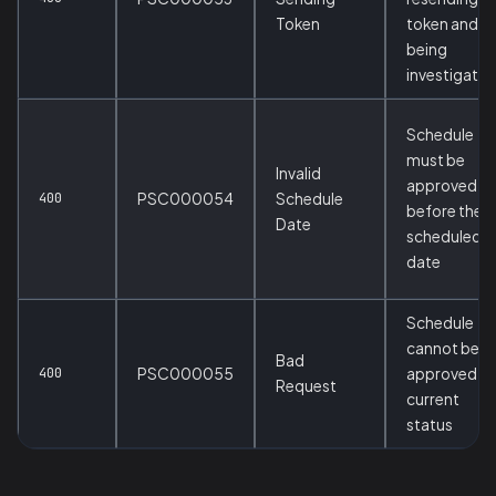
Token
token and it
being
investigate
Schedule
must be
Invalid
approved
400
PSC000054
Schedule
before the
Date
scheduled
date
Schedule
cannot be
Bad
400
PSC000055
approved in
Request
current
status