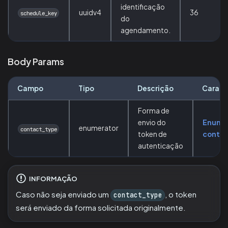
identificação
uuidv4
36
schedule_key
do
agendamento.
Body Params
Campo
Tipo
Descrição
Caract
Forma de
envio do
Enume
enumerator
contact_type
token de
conta
autenticação
INFORMAÇÃO
Caso não seja enviado um
, o token
contact_type
será enviado da forma solicitada originalmente.