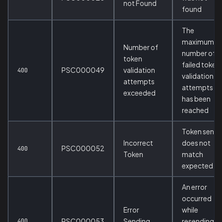
not Found
found
The
maximum
Number of
number of
token
failed token
PSC000049
validation
400
validation
attempts
attempts
exceeded
has been
reached
Token sent
Incorrect
does not
PSC000052
400
Token
match
expected
An error
occurred
Error
while
400
PSC000053
Sending
resending