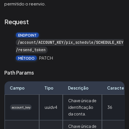
permitido o reenvio.
Request
ENDPOINT
/account/
ACCOUNT_KEY
/pix_schedule/
SCHEDULE_KEY
/resend_token
PATCH
MÉTODO
Path Params
Campo
Tipo
Descrição
Caractere
Chave única de
uuidv4
identificação
36
account_key
da conta.
Chave única de